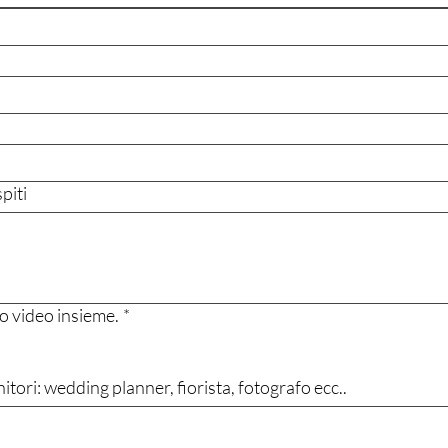
piti
 o video insieme.
*
rnitori: wedding planner, fiorista, fotografo ecc..