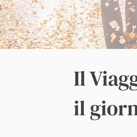
Il Viag
il gior