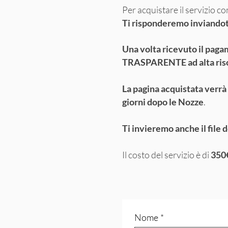
Per acquistare il servizio com
Ti risponderemo inviandoti
Una volta ricevuto il paga
TRASPARENTE ad alta ris
La pagina acquistata verr
giorni dopo le Nozze
.
Ti invieremo anche il file d
Il costo del servizio è di
350
Nome
*