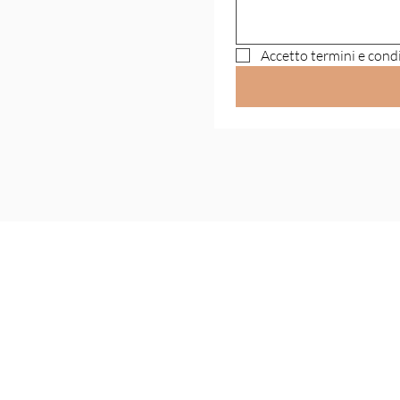
Accetto termini e condi
INFORMAZIONI
Contatti
Note Legali
Informativa sulla privacy
Informativa sui cookie
Domande frequenti
Chi siamo